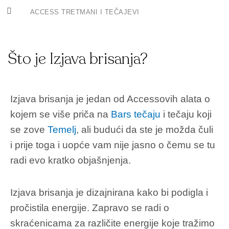
Skip
ACCESS TRETMANI I TEČAJEVI
to
content
ACCESS TRETMANI
ACCESS TEČAJEVI
CLEARING NIGHTS
Što je Izjava brisanja?
Izjava brisanja je jedan od Accessovih alata o
kojem se više priča na
Bars tečaju
i tečaju koji
se zove
Temelj
, ali budući da ste je možda čuli
i prije toga i uopće vam nije jasno o čemu se tu
radi evo kratko objašnjenja.
Izjava brisanja je dizajnirana kako bi podigla i
pročistila energije. Zapravo se radi o
skraćenicama za različite energije koje tražimo