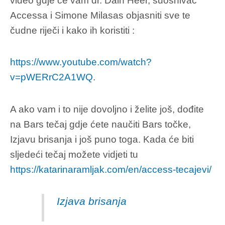
video gdje će vam dr. Dain Heer, suosnivač
Accessa i Simone Milasas objasniti sve te
čudne riječi i kako ih koristiti :
https://www.youtube.com/watch?
v=pWERrC2A1WQ
.
A ako vam i to nije dovoljno i želite još, dođite
na Bars tečaj gdje ćete naučiti Bars točke,
Izjavu brisanja i još puno toga. Kada će biti
sljedeći tečaj možete vidjeti tu
https://katarinaramljak.com/en/access-tecajevi/
Izjava brisanja