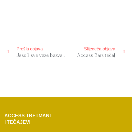
Prev
Ne
Prošla objava
Slijedeća objava
Jesu li sve veze bezveze?
Access Bars tečaj
ACCESS TRETMANI
I TEČAJEVI