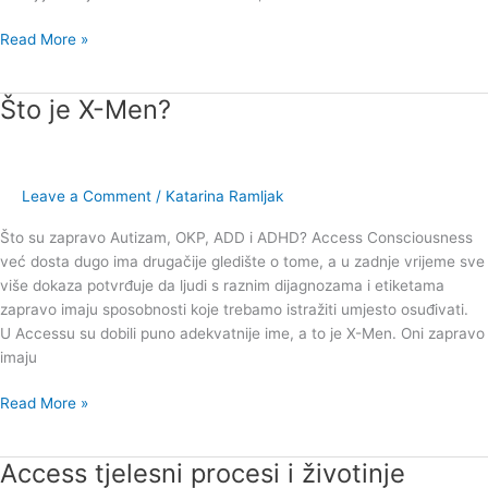
Read More »
Što je X-Men?
Što
je
X-
Men?
Leave a Comment
/
Katarina Ramljak
Što su zapravo Autizam, OKP, ADD i ADHD? Access Consciousness
već dosta dugo ima drugačije gledište o tome, a u zadnje vrijeme sve
više dokaza potvrđuje da ljudi s raznim dijagnozama i etiketama
zapravo imaju sposobnosti koje trebamo istražiti umjesto osuđivati.
U Accessu su dobili puno adekvatnije ime, a to je X-Men. Oni zapravo
imaju
Read More »
Access tjelesni procesi i životinje
Access