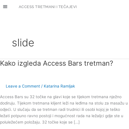
Skip
ACCESS TRETMANI I TEČAJEVI
to
content
ACCESS TRETMANI
ACCESS TEČAJEVI
CLEARING NIGHTS
slide
Kako izgleda Access Bars tretman?
Kako
izgleda
Access
Bars
Leave a Comment
/
Katarina Ramljak
tretman?
Access Bars su 32 točke na glavi koje se tijekom tretmana nježno
dodiruju. Tijekom tretmana klijent leži na leđima na stolu za masažu u
odjeći. U slučaju da se tretman radi trudnici ili osobi kojoj je teško
ležati potpuno ravno postoji i mogućnost rada na ležaljci gdje ste u
poluležećem položaju. 32 točke koje se […]