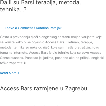
Da li su Barsi terapija, metoda,
Da
li
tehnika…?
su
Barsi
terapija,
metoda,
Leave a Comment
/
Katarina Ramljak
tehnika…?
Često u prevođenju riječi s engleskog nastanu brojne varijante koje
se koriste kako bi se objasnio Access Bars. Tretman, terapija,
metoda, tehnika su neke od riječi koje sam našla pretražujući ovu
temu na internetu. Access Bars je dio tehnike koja se zove Access
Consciousness. Ponekad je ljudima, posebno ako ne pričaju engleski,
teško zapamtiti ili
Read More »
Access Bars razmjene u Zagrebu
Access
Bars
razmjene
u