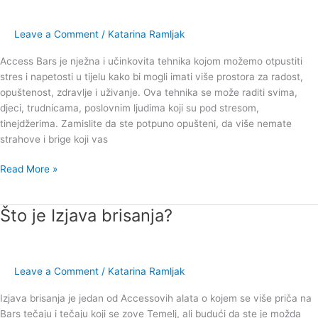
tečaj
Leave a Comment
/
Katarina Ramljak
Access Bars je nježna i učinkovita tehnika kojom možemo otpustiti
stres i napetosti u tijelu kako bi mogli imati više prostora za radost,
opuštenost, zdravlje i uživanje. Ova tehnika se može raditi svima,
djeci, trudnicama, poslovnim ljudima koji su pod stresom,
tinejdžerima. Zamislite da ste potpuno opušteni, da više nemate
strahove i brige koji vas
Read More »
Što je Izjava brisanja?
Što
je
Izjava
brisanja?
Leave a Comment
/
Katarina Ramljak
Izjava brisanja je jedan od Accessovih alata o kojem se više priča na
Bars tečaju i tečaju koji se zove Temelj, ali budući da ste je možda