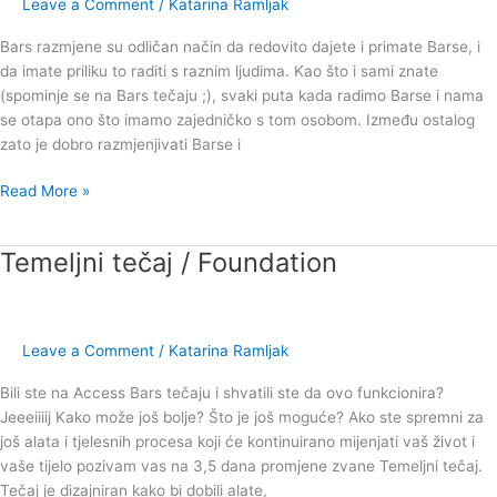
Leave a Comment
/
Katarina Ramljak
Zagrebu
Bars razmjene su odličan način da redovito dajete i primate Barse, i
da imate priliku to raditi s raznim ljudima. Kao što i sami znate
(spominje se na Bars tečaju ;), svaki puta kada radimo Barse i nama
se otapa ono što imamo zajedničko s tom osobom. Između ostalog
zato je dobro razmjenjivati Barse i
Read More »
Temeljni tečaj / Foundation
Temeljni
tečaj
/
Foundation
Leave a Comment
/
Katarina Ramljak
Bili ste na Access Bars tečaju i shvatili ste da ovo funkcionira?
Jeeeiiiij Kako može još bolje? Što je još moguće? Ako ste spremni za
još alata i tjelesnih procesa koji će kontinuirano mijenjati vaš život i
vaše tijelo pozivam vas na 3,5 dana promjene zvane Temeljni tečaj.
Tečaj je dizajniran kako bi dobili alate,