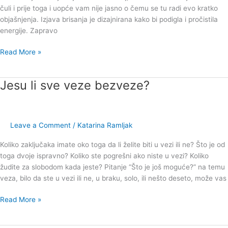
čuli i prije toga i uopće vam nije jasno o čemu se tu radi evo kratko
objašnjenja. Izjava brisanja je dizajnirana kako bi podigla i pročistila
energije. Zapravo
Read More »
Jesu li sve veze bezveze?
Jesu
li
sve
veze
Leave a Comment
/
Katarina Ramljak
bezveze?
Koliko zaključaka imate oko toga da li želite biti u vezi ili ne? Što je od
toga dvoje ispravno? Koliko ste pogrešni ako niste u vezi? Koliko
žudite za slobodom kada jeste? Pitanje “Što je još moguće?” na temu
veza, bilo da ste u vezi ili ne, u braku, solo, ili nešto deseto, može vas
Read More »