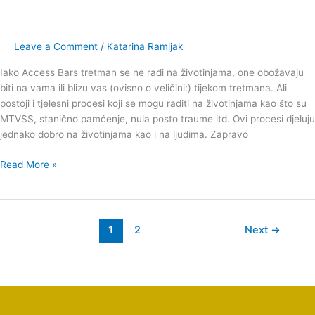
tjelesni
procesi
i
Leave a Comment
/
Katarina Ramljak
životinje
Iako Access Bars tretman se ne radi na životinjama, one obožavaju
biti na vama ili blizu vas (ovisno o veličini:) tijekom tretmana. Ali
postoji i tjelesni procesi koji se mogu raditi na životinjama kao što su
MTVSS, stanično pamćenje, nula posto traume itd. Ovi procesi djeluju
jednako dobro na životinjama kao i na ljudima. Zapravo
Read More »
1
2
Next
→