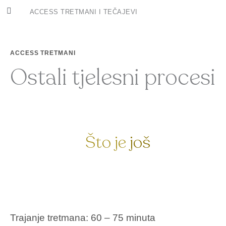
Skip
ACCESS TRETMANI I TEČAJEVI
to
content
ACCESS TRETMANI
ACCESS TEČAJEVI
CLEARING NIGHTS
ACCESS TRETMANI
Ostali tjelesni procesi
Što je
još
moguće?
Trajanje tretmana: 60 – 75 minuta