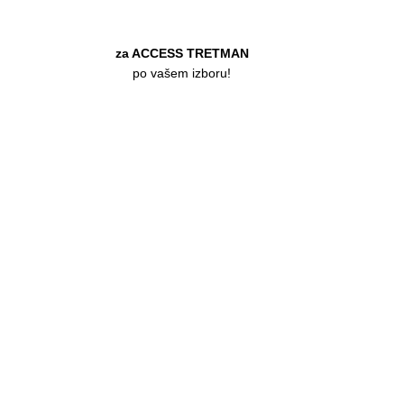
POKLON BON
za ACCESS TRETMAN
po vašem izboru!
Access
Bars