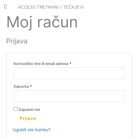
Skip
Obavezno
Obavezno
ACCESS TRETMANI I TEČAJEVI
to
Moj račun
content
ACCESS TRETMANI
ACCESS TEČAJEVI
CLEARING NIGHTS
Prijava
Korisničko ime ili email adresa
*
Zaporka
*
Zapamti me
Prijava
Izgubili ste lozinku?