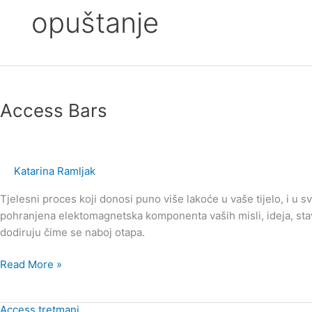
opuštanje
Access
Bars
Access Bars
Katarina Ramljak
Tjelesni proces koji donosi puno više lakoće u vaše tijelo, i u 
pohranjena elektomagnetska komponenta vaših misli, ideja, stav
dodiruju čime se naboj otapa.
Read More »
Access tretmani