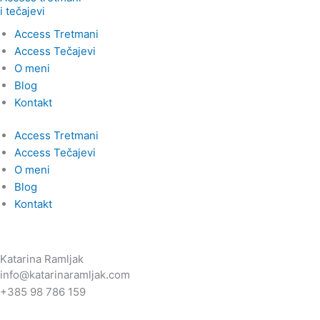
i tečajevi
Access Tretmani
Access Tečajevi
O meni
Blog
Kontakt
Access Tretmani
Access Tečajevi
O meni
Blog
Kontakt
Katarina Ramljak
info@katarinaramljak.com
+385 98 786 159
Gornji Bukovac 37,
Zagreb