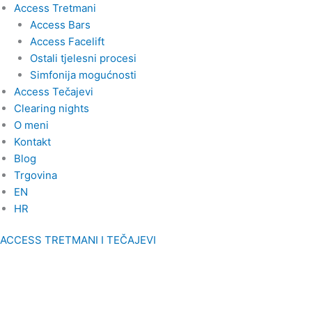
Skip
Access Tretmani
to
Access Bars
content
Access Facelift
Ostali tjelesni procesi
Simfonija mogućnosti
Access Tečajevi
Clearing nights
O meni
Kontakt
Blog
Trgovina
EN
HR
ACCESS TRETMANI I TEČAJEVI